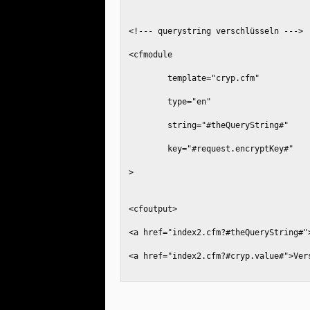
<!--- querystring verschlüsseln --->
<cfmodule 
	template="cryp.cfm" 
	type="en" 
	string="#theQueryString#"
	key="#request.encryptKey#"
>
<cfoutput>
<a href="index2.cfm?#theQueryString#"
<a href="index2.cfm?#cryp.value#">Ver