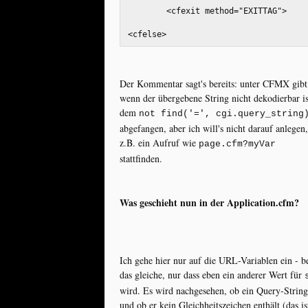
	<cfexit method="EXITTAG">
<cfelse>
Der Kommentar sagt's bereits: unter CFMX gibt 
wenn der übergebene String nicht dekodierbar is
dem
not find('=', cgi.query_string
abgefangen, aber ich will's nicht darauf anlegen
z.B. ein Aufruf wie
page.cfm?myVar
stattfinden.
Was geschieht nun in der Application.cfm?
Ich gehe hier nur auf die URL-Variablen ein - 
das gleiche, nur dass eben ein anderer Wert für
wird. Es wird nachgesehen, ob ein Query-Strin
und ob er kein Gleichheitszeichen enthält (das is