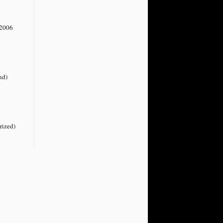
2006
nd)
rized)