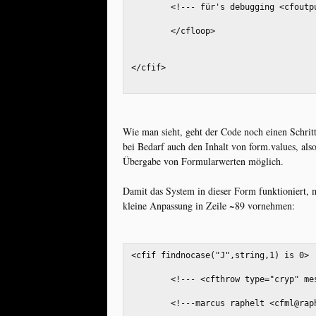
	<!--- für's debugging <cfout
	</cfloop>
</cfif>
Wie man sieht, geht der Code noch einen Schritt
bei Bedarf auch den Inhalt von form.values, also 
Übergabe von Formularwerten möglich.
Damit das System in dieser Form funktioniert, m
kleine Anpassung in Zeile ~89 vornehmen:
<cfif findnocase("J",string,1) is 0>
	<!--- <cfthrow type="cryp" me
	<!---marcus raphelt <cfml@ra