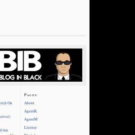
Pages
cotch On
About
AgentK
ctive()
AgentM
License
d run