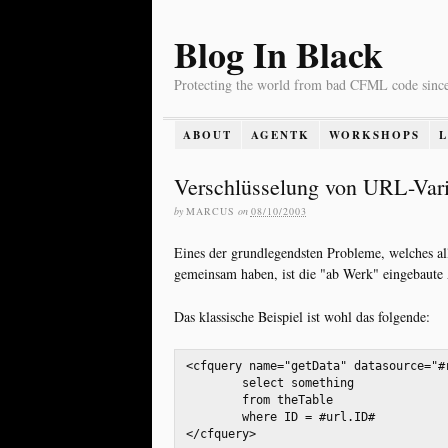
Blog In Black
Protecting the world from bad CFML code sinc
ABOUT
AGENTK
WORKSHOPS
Verschlüsselung von URL-Var
by
MARCUS
on
08/10/2003
Eines der grundlegendsten Probleme, welches al
gemeinsam haben, ist die "ab Werk" eingebaute
Das klassische Beispiel ist wohl das folgende:
<cfquery name="getData" datasource="#r
	select something 

	from theTable

	where ID = #url.ID#

</cfquery> 