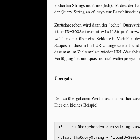
kodierten Strings nicht möglich). Ist dies der Fa
der Query-String an cf_cryp zur Entschlüsselun
Zurückgegeben wird dann der "echte" Querystri
itemID=300&viewmode=full&bgcolor=w
welcher dann über eine Schleife in Variablen d
Scopes, in diesem Fall URL, umgewandelt wird. 
dass man im Zieltemplate wieder URL-Variable
Verfügung hat und quasi normal weiterprogram
Übergabe
Den zu übergebenen Wert muss man vorher zusa
Hier ein kleines Beispiel:
<!--- zu übergebenden querystring zus
<cfset theQueryString = "itemID=300&v