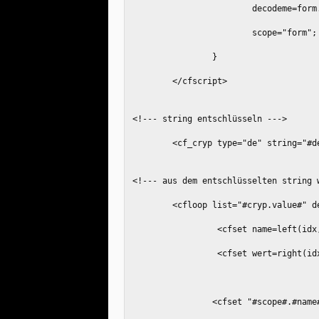
			decodeme=for
			scope="form";
		}
	</cfscript>
<!--- string entschlüsseln --->
	<cf_cryp type="de" string="#
<!--- aus dem entschlüsselten string 
	<cfloop list="#cryp.value#" d
		 <cfset name=left(id
		 <cfset wert=right(i
		<cfset "#scope#.#nam