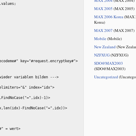
MAX 2004
(MAX 2004)
m.values;
MAX 2005
(MAX 2005)
MAX 2006 Korea
(MAX 
Korea)
MAX 2007
(MAX 2007)
Mobile
(Mobile)
New Zealand
(New Zeala
NZFXUG
(NZFXUG)
decodeme#" key="#request.encryptkey#">
SDO@MAX2003
(SDO@MAX2003)
Uncategorized
(Uncatego
wieder variablen bilden --->
elimiters="&" index="idx"> 
x,FindNoCase("=",idx)-1)>
dx,len(idx)-FindNoCase("=",idx))>
e#" = wert>