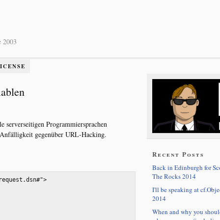
e 2003
LICENSE
iablen
le serverseitigen Programmiersprachen
 Anfälligkeit gegenüber URL-Hacking.
Recent Posts
Back in Edinburgh for S
The Rocks 2014
equest.dsn#">

I'll be speaking at cf.Obje
2014
When and why you shoul