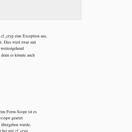
cf_cryp eine Exception aus,
t. Dies wird zwar mit
weitestgehend
)
, denn es könnte auch
beim Form-Scope ist es
gesetzt
scope
g übergeben wurde,
t bei mit cf_cryp