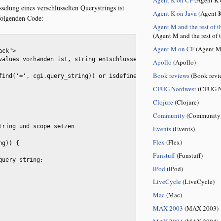
selung eines verschlüsselten Querystrings ist
Agent K on Java
(Agent K
 folgenden Code:
Agent M and the rest of t
(Agent M and the rest of 
Agent M on CF
(Agent M
values vorhanden ist, string entschlüsseln --->
Apollo
(Apollo)
Book reviews
(Book revi
find('=', cgi.query_string)) or isdefined("form.values")>
CFUG Nordwest
(CFUG N
Clojure
(Clojure)
Community
(Community
string und scope setzen
Events
(Events)
Flex
(Flex)
ng)) {
Funstuff
(Funstuff)
.query_string;
iPod
(iPod)
LiveCycle
(LiveCycle)
Mac
(Mac)
MAX 2003
(MAX 2003)