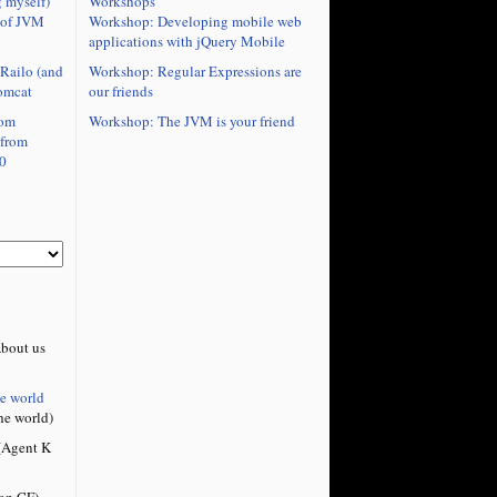
Workshops
 myself)
Workshop: Developing mobile web
 of JVM
applications with jQuery Mobile
Workshop: Regular Expressions are
Railo (and
our friends
omcat
Workshop: The JVM is your friend
rom
 from
0
bout us
he world
he world)
Agent K
on CF)