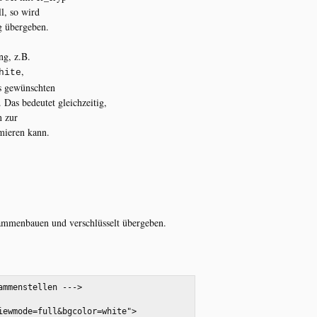
ll, so wird
g übergeben.
ng, z.B.
,
hite
es gewünschten
Das bedeutet gleichzeitig,
n zur
mieren kann.
mmenbauen und verschlüsselt übergeben.
ammenstellen --->
iewmode=full&bgcolor=white">