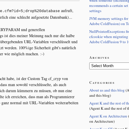
when someone (including
recommends a certain set
aufruft,
settings
e.cfm?id=5;drop%20database
rlich eine schlecht aufgesetzte Datenbank)...
JVM memory settings for 
Adobe ColdFusion) on T
QUERYPARAM und generellen
NullPointerExceptions f
ngs ist dies meiner Meinung nach nur die halbe
cfcookie when migrating
u übergebenden URL-Variablen verschlüsselt und
Adobe ColdFusion 9 to 1
zt werden. 100%ige Sicherheit gibt's natürlich
wer wie möglich machen. :-)
Archives
cht habe, ist der Custom Tag cf_cryp von
Categories
 dass man sowohl verschlüsselte, als auch
About us and this blog
(A
ich darum kümmern zu müssen, ob nun eine
and this blog)
lte ich erreichen, dass man als Programmierer
o ganz normal mit URL-Variablen weiterarbeiten
Agent K and the rest of t
(Agent K and the rest of t
Agent K on Architecture
(
on Architecture)
Agent K on CF
(Agent K 