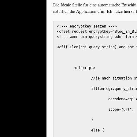
Die Ideale Stelle für eine automatische Entschlüs
natürlich die Application.cfm. Ich nutze hierzu
<!--- encryptkey setzen --->

<!--- wenn ein querystring oder form.
<cfif (len(cgi.query_string) and not 
	<cfscript>
		//je nach situation 
		if(len(cgi.query_stri
			decodeme=cgi
			scope="url";
		}
		else {