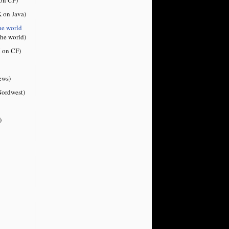
 on Java)
he world
the world)
 on CF)
ews)
ordwest)
)