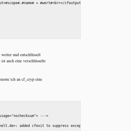
put>#scope#.#name# = #wert#<br></cfoutput>  --->
 weiter und entschlüsselt
ist auch eine verschlüsselte
usste ich an cf_cryp eine
ssage="nochecksum"> --->
phelt.de>: added cfexit to suppress exceptions in cfmx--->