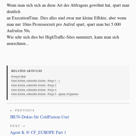
Wenn man sich sich an diese Art des Abfragens gewöhnt hat, spart man
deutlich
an ExecutionTime. Dies alles sind zwar nur kleine Effekte, aber wenn
man nur 10ms Prozessorzeit pro Aufruf spart, spart man bei 5.000
Aufrufen 50s.
Wie sehr sich dies bei HighTraffic-Sites summiert, kann man sich
ausrechnen...
RELATED ARTICLES
Google fatal
Gute Zeilen, schlechte Zeilen - Folge 1 :-)
Gute Zeilen, schlechte Zeilen - Folge 2
Gute Zeilen, schlechte Zeilen - Folge 4
Gute Zeilen, schlechte Zeilen - Folge 5 - Query of Queries
← PREVIOUS
JRUN-Dokus für ColdFusion-User
NEXT →
Agent K @ CF_EUROPE Part 1