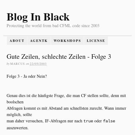
Blog In Black
Protecting the world from bad CFML code since 2003
ABOUT
AGENTK
WORKSHOPS
LICENSE
Gute Zeilen, schlechte Zeilen - Folge 3
by
MARCUS
on
22/05/2003
Folge 3 - Ja oder Nein?
Genau dies ist die häufigste Frage, die man CF stellen sollte, denn mit
boolschen
Abfragen kommt es mit Abstand am schnellsten zurecht. Wann immer
möglich, sollte
man daher versuchen, IF-Abfragen nur nach
oder
true
false
auszuwerten.