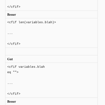
</cfif>
Besser
<cfif len(variables.blah)>
...
</cfif>
Gut
<cfif variables.blah
eq "">
...
</cfif>
Besser