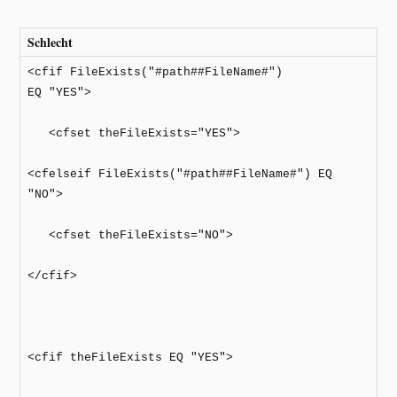
Schlecht
<cfif FileExists("#path##FileName#")
EQ "YES">
<cfset theFileExists="YES">
<cfelseif FileExists("#path##FileName#") EQ
"NO">
<cfset theFileExists="NO">
</cfif>
<cfif theFileExists EQ "YES">