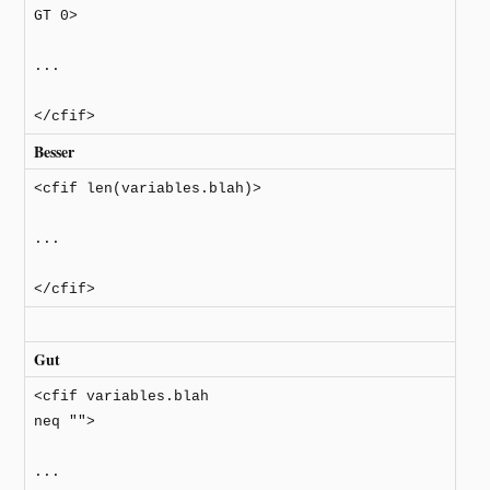
GT 0>
...
</cfif>
Besser
<cfif len(variables.blah)>
...
</cfif>
Gut
<cfif variables.blah
neq "">
...