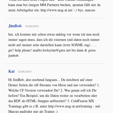
kann man bei einigen MM-Partnern buchen, spontan fällt mir da
mein Arbeitgeber ein: http://www.msg-at.net :-) bye, marcus
JimBob
02/06/2003
hm. ich komme mir schon etwas unklug vor wenn ich nun noch
immer sagen muss, dass ich die externen xml-daten noch immer
nicht auf meiner seite darstellen kann (trotz SOXML-tag) . . .
grr! help please! mailto:leoleylan@gmx.net bis dann & gruss
jimbob
Kai
02/06/2003
Hi JimBob, also nochmal langsam... Du möchtest auf einer
Deiner Seiten die rdf-Streams von Heise und uns verwenden? 1.
Welche CF-Version verwendest Du? 2. Was genau soll ich Dir
liefern? Ein Beispiel, um die Daten weiter zu verarbeiten oder
das RDF als HTML-Snippet aufbereitet? 3. ColdFusion MX
Trainings gibt es z.B. unter http://www.msg-at.net/training - mit
Marcus und/oder mir als Trainer ;)