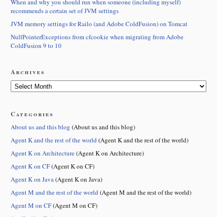
When and why you should run when someone (including myself)
recommends a certain set of JVM settings
JVM memory settings for Railo (and Adobe ColdFusion) on Tomcat
NullPointerExceptions from cfcookie when migrating from Adobe
ColdFusion 9 to 10
Archives
Categories
About us and this blog
(About us and this blog)
Agent K and the rest of the world
(Agent K and the rest of the world)
Agent K on Architecture
(Agent K on Architecture)
Agent K on CF
(Agent K on CF)
Agent K on Java
(Agent K on Java)
Agent M and the rest of the world
(Agent M and the rest of the world)
Agent M on CF
(Agent M on CF)