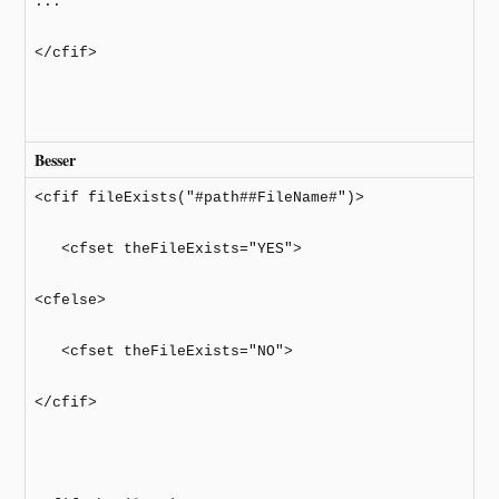
...
</cfif>
Besser
<cfif fileExists("#path##FileName#")>
<cfset theFileExists="YES">
<cfelse>
<cfset theFileExists="NO">
</cfif>