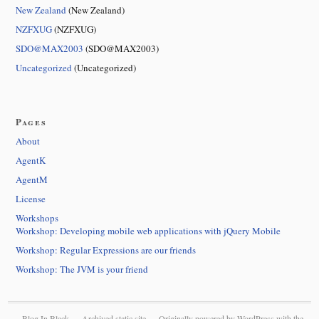
New Zealand
(New Zealand)
NZFXUG
(NZFXUG)
SDO@MAX2003
(SDO@MAX2003)
Uncategorized
(Uncategorized)
Pages
About
AgentK
AgentM
License
Workshops
Workshop: Developing mobile web applications with jQuery Mobile
Workshop: Regular Expressions are our friends
Workshop: The JVM is your friend
Blog In Black — Archived static site — Originally powered by
WordPress
with the