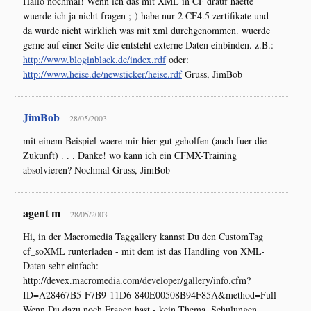
Hallo nochmal! Wenn ich das mit XML in CF drauf haette
wuerde ich ja nicht fragen ;-) habe nur 2 CF4.5 zertifikate und
da wurde nicht wirklich was mit xml durchgenommen. wuerde
gerne auf einer Seite die entsteht externe Daten einbinden. z.B.:
http://www.bloginblack.de/index.rdf
oder:
http://www.heise.de/newsticker/heise.rdf
Gruss, JimBob
JimBob
28/05/2003
mit einem Beispiel waere mir hier gut geholfen (auch fuer die
Zukunft) . . . Danke! wo kann ich ein CFMX-Training
absolvieren? Nochmal Gruss, JimBob
agent m
28/05/2003
Hi, in der Macromedia Taggallery kannst Du den CustomTag
cf_soXML runterladen - mit dem ist das Handling von XML-
Daten sehr einfach:
http://devex.macromedia.com/developer/gallery/info.cfm?
ID=A28467B5-F7B9-11D6-840E00508B94F85A&method=Full
Wenn Du dazu noch Fragen hast - kein Thema. Schulungen